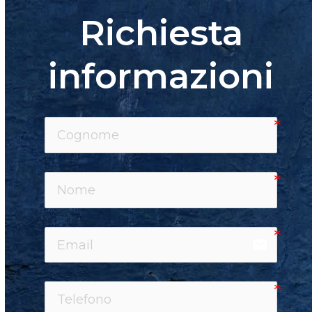
Richiesta
informazioni
email