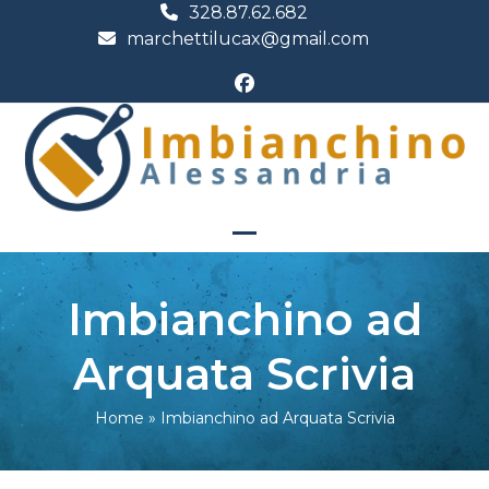
Skip
328.87.62.682
marchettilucax@gmail.com
to
content
Facebook
Open
Close
mobile
mobile
Imbianchino ad
menu
menu
Arquata Scrivia
Home
»
Imbianchino ad Arquata Scrivia